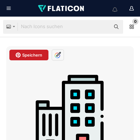
0
Speichern