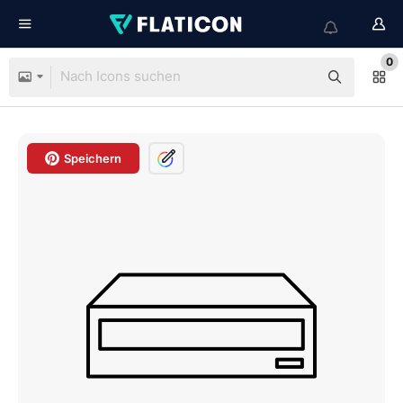
0
Speichern