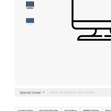
Special Lineal
computer
technologie
monitor
bildschirm
fer