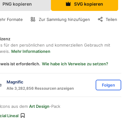
PNG kopieren
SVG kopieren
hr Formate
Zur Sammlung hinzufügen
Teilen
lizenz
os für den persönlichen und kommerziellen Gebrauch mit
hweis.
Mehr Informationen
weis ist erforderlich.
Wie habe ich Verweise zu setzen?
Magnific
Folgen
Alle 3,282,856 Ressourcen anzeigen
 Icons aus dem
Art Design
-Pack
ial Lineal