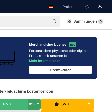
Preise
Sammlungen
0
Merchandising License
NEU
Personalisiere physische oder digitale
Produkte mit unseren Icons
Mehr Informationen
Lizenz kaufen
er-bildschirm kostenlos Icon
PNG
SVG
512px