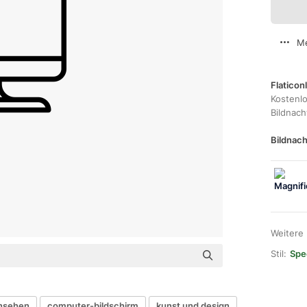
Me
Flaticon
Kostenl
Bildnac
Bildnach
Weitere
Stil:
Spec
nsehen
computer-bildschirm
kunst und design