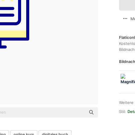
Me
Flaticon
Kostenl
Bildnac
Bildnach
Weitere
Stil:
Deta
ing
online kurs
digitales buch