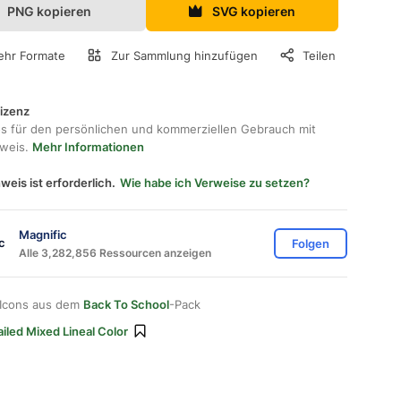
PNG kopieren
SVG kopieren
hr Formate
Zur Sammlung hinzufügen
Teilen
lizenz
os für den persönlichen und kommerziellen Gebrauch mit
hweis.
Mehr Informationen
weis ist erforderlich.
Wie habe ich Verweise zu setzen?
Magnific
Folgen
Alle 3,282,856 Ressourcen anzeigen
 Icons aus dem
Back To School
-Pack
iled Mixed Lineal Color