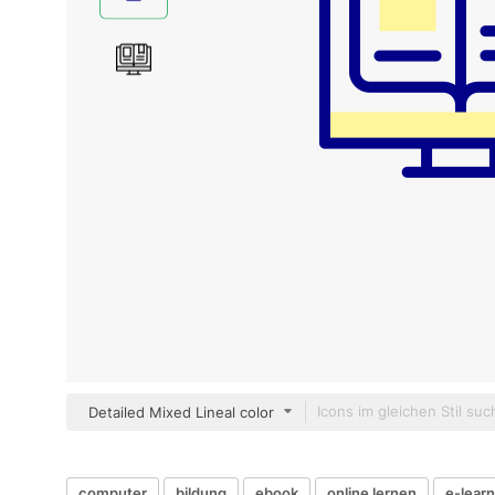
Detailed Mixed Lineal color
computer
bildung
ebook
online lernen
e-learn