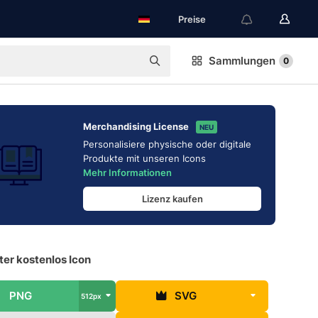
Preise
Sammlungen
0
Merchandising License
NEU
Personalisiere physische oder digitale
Produkte mit unseren Icons
Mehr Informationen
Lizenz kaufen
er kostenlos Icon
PNG
SVG
512px