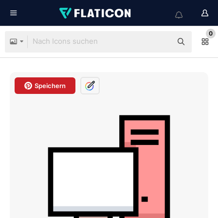
0
Speichern