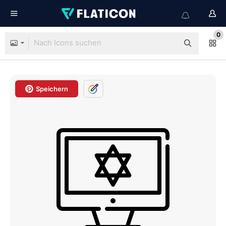
0
Speichern