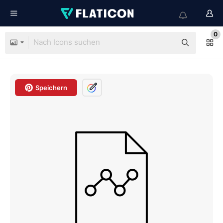
0
Speichern