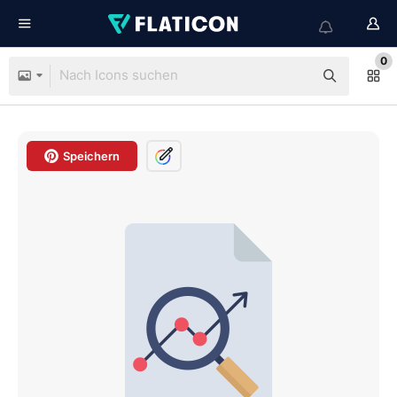
0
Speichern