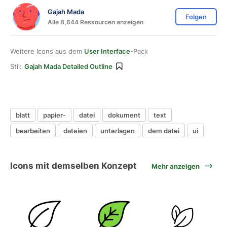
Gajah Mada
Folgen
Alle 8,644 Ressourcen anzeigen
Weitere Icons aus dem
User Interface
-Pack
Stil:
Gajah Mada Detailed Outline
blatt
papier-
datei
dokument
text
bearbeiten
dateien
unterlagen
dem datei
ui
Icons mit demselben Konzept
Mehr anzeigen