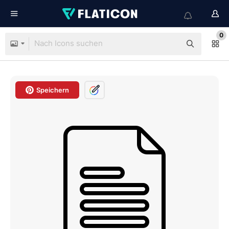
0
Speichern