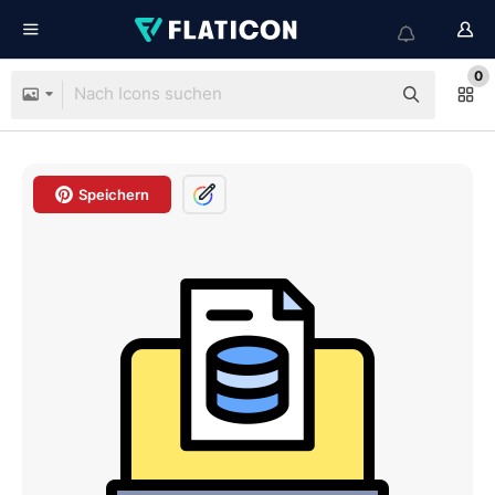
0
Speichern