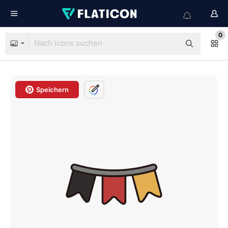
0
Speichern