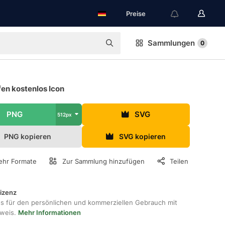
Preise
Sammlungen
0
en kostenlos Icon
PNG
SVG
512px
PNG kopieren
SVG kopieren
hr Formate
Zur Sammlung hinzufügen
Teilen
lizenz
os für den persönlichen und kommerziellen Gebrauch mit
hweis.
Mehr Informationen