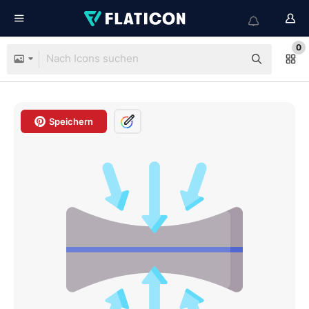
0
Speichern