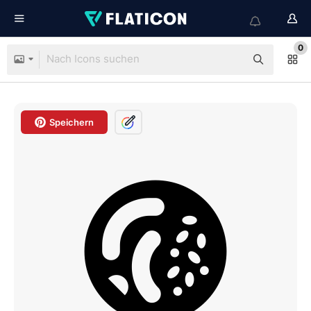
0
Speichern