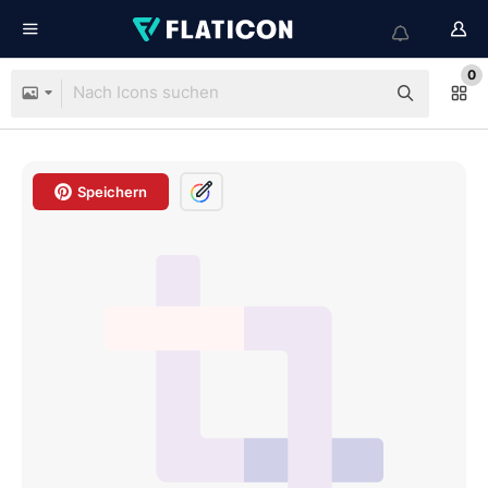
0
Speichern