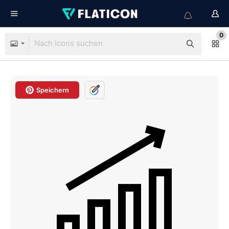
0
Speichern