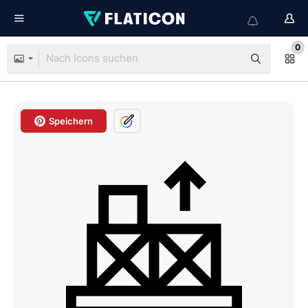
0
Speichern