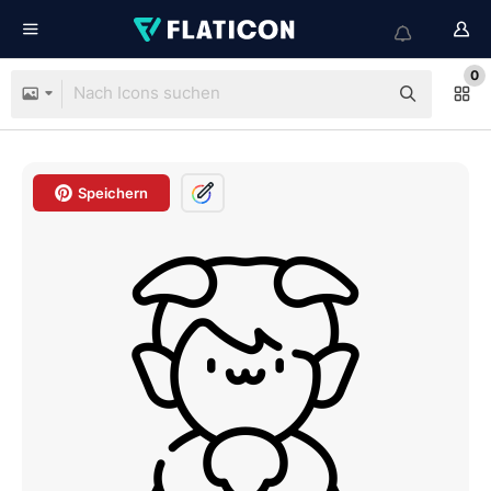
0
Speichern