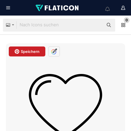
0
Speichern