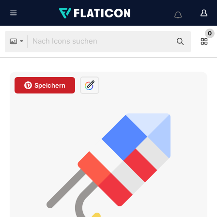
0
Speichern