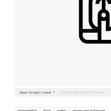
Basic Straight Lineal
lebensmittel
fisch
paket
essen und restaurant