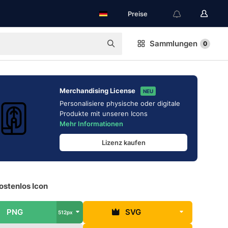
Preise
Sammlungen
0
Merchandising License
NEU
Personalisiere physische oder digitale
Produkte mit unseren Icons
Mehr Informationen
Lizenz kaufen
ostenlos Icon
PNG
SVG
512px