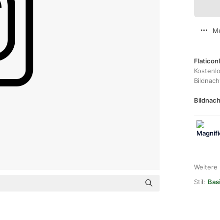
Me
Flaticon
Kostenl
Bildnac
Bildnach
Weitere
Stil:
Basi