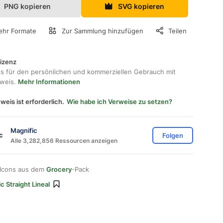
PNG kopieren
SVG kopieren
hr Formate
Zur Sammlung hinzufügen
Teilen
lizenz
os für den persönlichen und kommerziellen Gebrauch mit
hweis.
Mehr Informationen
weis ist erforderlich.
Wie habe ich Verweise zu setzen?
Magnific
Folgen
Alle 3,282,856 Ressourcen anzeigen
 Icons aus dem
Grocery
-Pack
c Straight Lineal