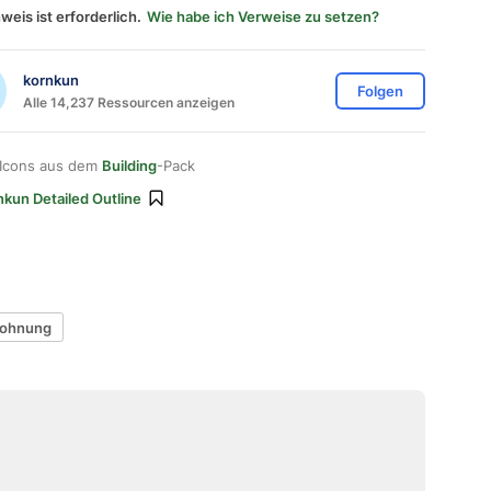
weis ist erforderlich.
Wie habe ich Verweise zu setzen?
kornkun
Folgen
Alle 14,237 Ressourcen anzeigen
 Icons aus dem
Building
-Pack
nkun Detailed Outline
ohnung