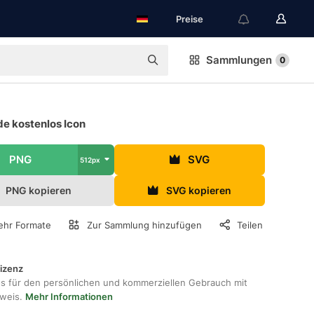
Preise
Sammlungen
0
e kostenlos Icon
PNG
SVG
512px
PNG kopieren
SVG kopieren
hr Formate
Zur Sammlung hinzufügen
Teilen
lizenz
os für den persönlichen und kommerziellen Gebrauch mit
hweis.
Mehr Informationen