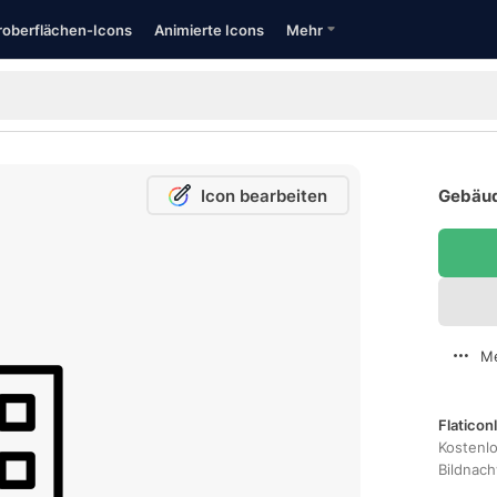
oberflächen-Icons
Animierte Icons
Mehr
Icon bearbeiten
Gebäud
Me
Flaticon
Kostenl
Bildnac