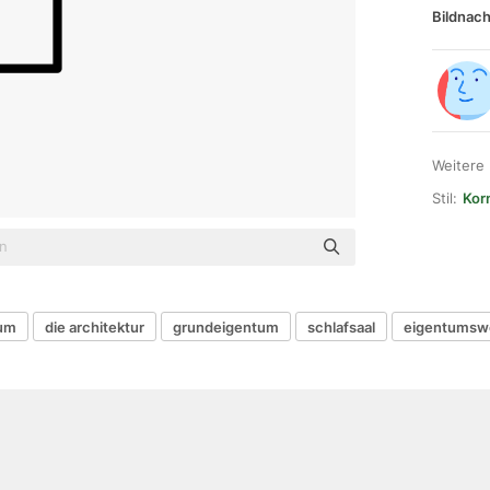
Bildnach
Weitere
Stil:
Kor
um
die architektur
grundeigentum
schlafsaal
eigentumsw