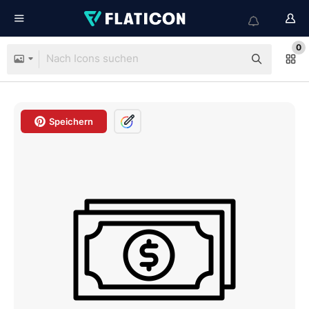
0
Speichern