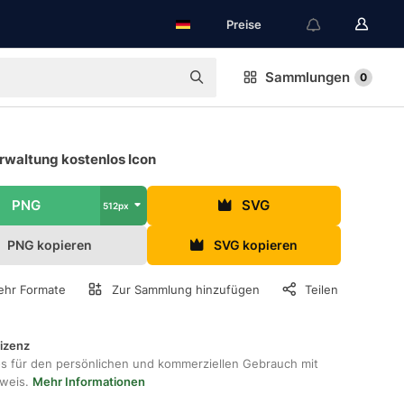
Preise
Sammlungen
0
rwaltung kostenlos Icon
PNG
SVG
512px
PNG kopieren
SVG kopieren
hr Formate
Zur Sammlung hinzufügen
Teilen
lizenz
os für den persönlichen und kommerziellen Gebrauch mit
hweis.
Mehr Informationen