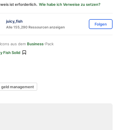
weis ist erforderlich.
Wie habe ich Verweise zu setzen?
juicy_fish
Folgen
Alle 155,290 Ressourcen anzeigen
 Icons aus dem
Business
-Pack
y Fish Solid
geld management