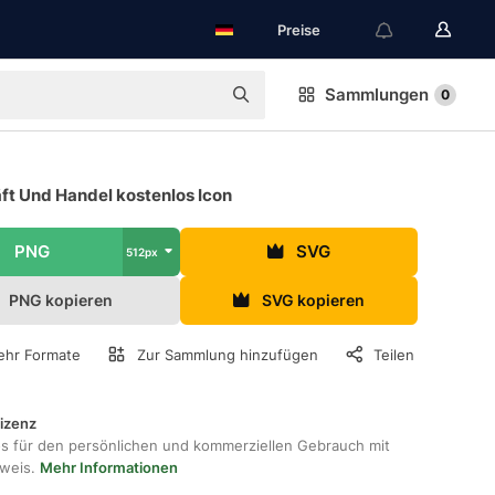
Preise
Sammlungen
0
ft Und Handel kostenlos Icon
PNG
SVG
512px
PNG kopieren
SVG kopieren
hr Formate
Zur Sammlung hinzufügen
Teilen
lizenz
os für den persönlichen und kommerziellen Gebrauch mit
hweis.
Mehr Informationen