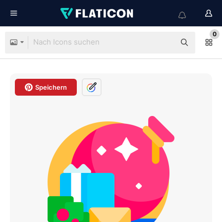
0
Speichern