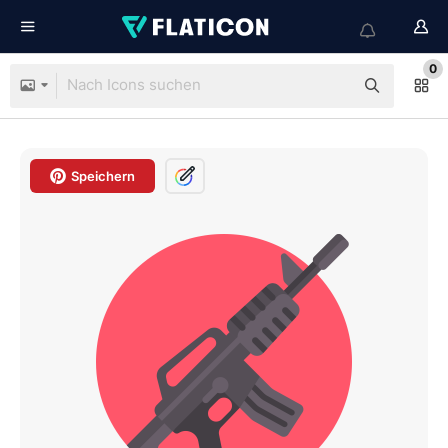
0
Speichern