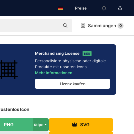
Preise
Sammlungen
0
Merchandising License
NEU
Personalisiere physische oder digitale
Produkte mit unseren Icons
Mehr Informationen
Lizenz kaufen
kostenlos Icon
PNG
SVG
512px