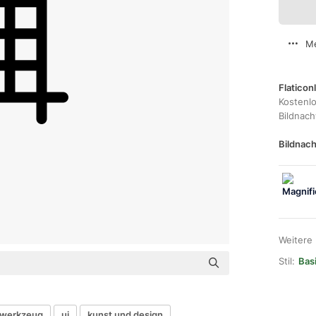
Me
Flaticon
Kostenl
Bildnac
Bildnach
Weitere
Stil:
Bas
kwerkzeug
ui
kunst und design