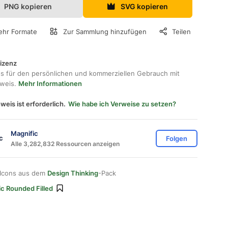
PNG kopieren
SVG kopieren
hr Formate
Zur Sammlung hinzufügen
Teilen
lizenz
os für den persönlichen und kommerziellen Gebrauch mit
hweis.
Mehr Informationen
weis ist erforderlich.
Wie habe ich Verweise zu setzen?
Magnific
Folgen
Alle 3,282,832 Ressourcen anzeigen
 Icons aus dem
Design Thinking
-Pack
ic Rounded Filled