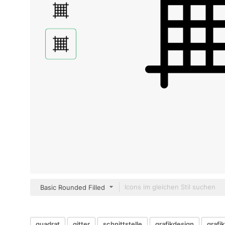
Basic Rounded Filled
quadrat
gitter
schnittstelle
grafikdesign
grafi