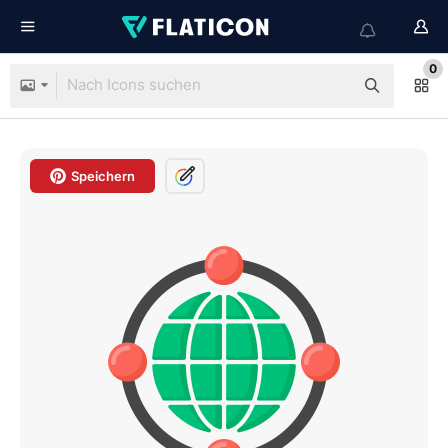
0
Speichern