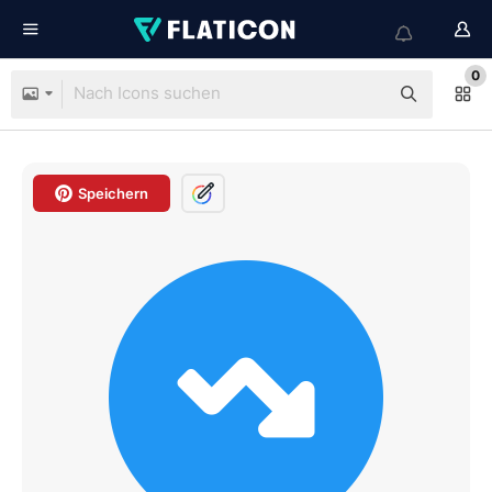
0
Speichern