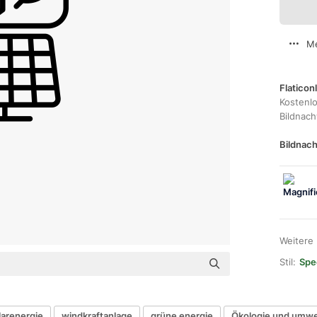
Me
Flaticon
Kostenl
Bildnac
Bildnach
Weitere
Stil:
Spec
larenergie
windkraftanlage
grüne energie
Ökologie und umwe