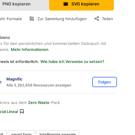
PNG kopieren
SVG kopieren
hr Formate
Zur Sammlung hinzufügen
Teilen
lizenz
os für den persönlichen und kommerziellen Gebrauch mit
hweis.
Mehr Informationen
weis ist erforderlich.
Wie habe ich Verweise zu setzen?
Magnific
Folgen
Alle 3,282,856 Ressourcen anzeigen
 Icons aus dem
Zero Waste
-Pack
ial Lineal
lt
smart farm
intelligente energie