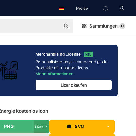
Preise
Sammlungen
0
Merchandising License
NEU
Personalisiere physische oder digitale
Produkte mit unseren Icons
Mehr Informationen
Lizenz kaufen
nergie kostenlos Icon
PNG
SVG
512px