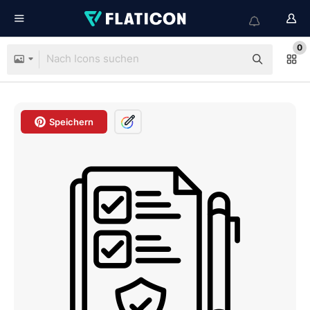
0
Speichern