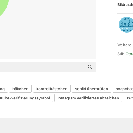
Bildnach
Weitere
Stil:
Oct
ung
häkchen
kontrollkästchen
schild überprüfen
snapchat 
utube-verifizierungssymbol
instagram verifiziertes abzeichen
twi