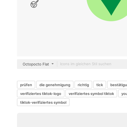
Octopocto Flat
prüfen
die genehmigung
richtig
tick
bestätig
verifiziertes tiktok-logo
verifiziertes symbol tiktok
yo
tiktok-verifiziertes symbol