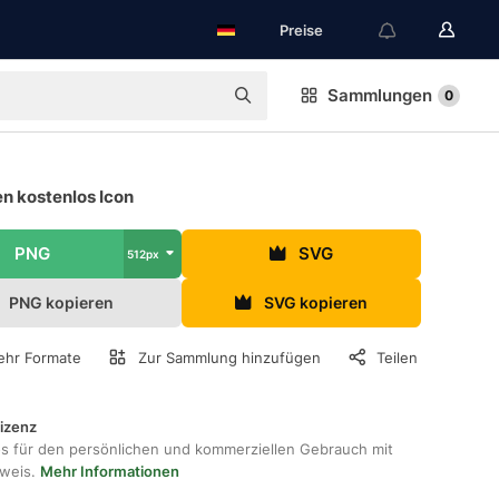
Preise
Sammlungen
0
n kostenlos Icon
PNG
SVG
512px
PNG kopieren
SVG kopieren
hr Formate
Zur Sammlung hinzufügen
Teilen
lizenz
os für den persönlichen und kommerziellen Gebrauch mit
hweis.
Mehr Informationen