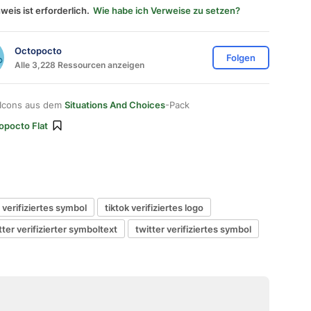
weis ist erforderlich.
Wie habe ich Verweise zu setzen?
Octopocto
Folgen
Alle 3,228 Ressourcen anzeigen
 Icons aus dem
Situations And Choices
-Pack
opocto Flat
verifiziertes symbol
tiktok verifiziertes logo
tter verifizierter symboltext
twitter verifiziertes symbol