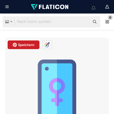
0
Speichern