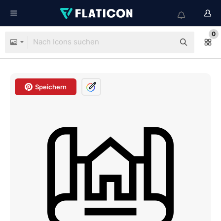
0
Speichern