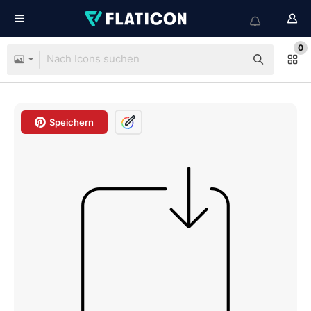
0
Speichern