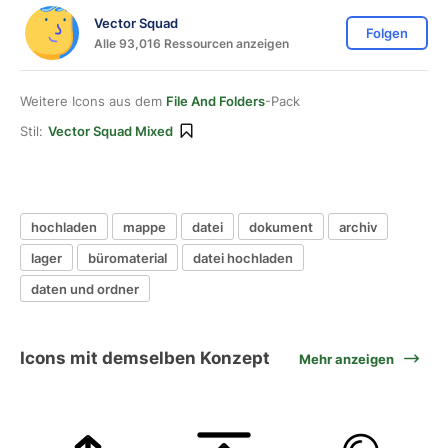
Vector Squad
Folgen
Alle 93,016 Ressourcen anzeigen
Weitere Icons aus dem
File And Folders
-Pack
Stil:
Vector Squad Mixed
hochladen
mappe
datei
dokument
archiv
lager
büromaterial
datei hochladen
daten und ordner
Icons mit demselben Konzept
Mehr anzeigen