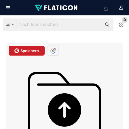
0
Speichern