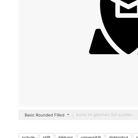
Basic Rounded Filled
schule
stift
bildung
universität
doktorhut
p