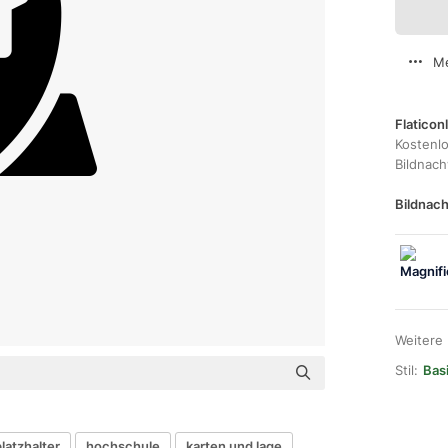
Me
Flaticon
Kostenl
Bildnac
Bildnach
Weitere
Stil:
Bas
latzhalter
hochschule
karten und lage