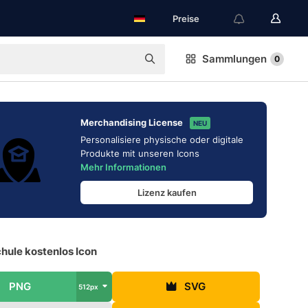
Preise
Sammlungen
0
Merchandising License
NEU
Personalisiere physische oder digitale
Produkte mit unseren Icons
Mehr Informationen
Lizenz kaufen
hule kostenlos Icon
PNG
SVG
512px