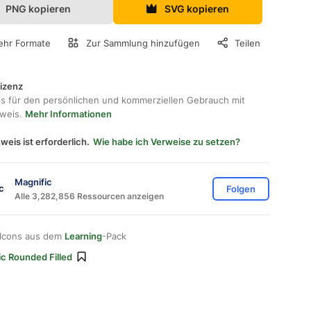
PNG kopieren
SVG kopieren
hr Formate
Zur Sammlung hinzufügen
Teilen
lizenz
os für den persönlichen und kommerziellen Gebrauch mit
hweis.
Mehr Informationen
weis ist erforderlich.
Wie habe ich Verweise zu setzen?
Magnific
Folgen
Alle 3,282,856 Ressourcen anzeigen
 Icons aus dem
Learning
-Pack
ic Rounded Filled