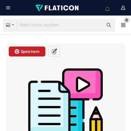
0
Speichern