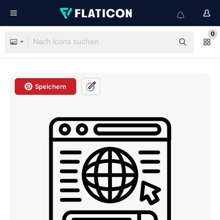
0
Speichern