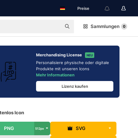
Preise
Sammlungen
0
Merchandising License
NEU
Personalisiere physische oder digitale
Produkte mit unseren Icons
Mehr Informationen
Lizenz kaufen
tenlos Icon
PNG
SVG
512px