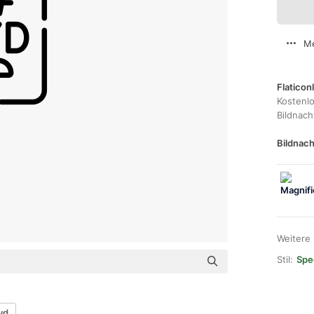
Me
Flaticon
Kostenl
Bildnac
Bildnach
Weitere
Stil:
Spec
yd