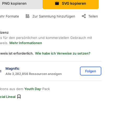
PNG kopieren
SVG kopieren
hr Formate
Zur Sammlung hinzufügen
Teilen
lizenz
os für den persönlichen und kommerziellen Gebrauch mit
hweis.
Mehr Informationen
weis ist erforderlich.
Wie habe ich Verweise zu setzen?
Magnific
Folgen
Alle 3,282,856 Ressourcen anzeigen
 Icons aus dem
Youth Day
-Pack
ial Lineal