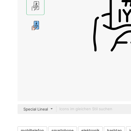
Special Lineal
mobiltelefon
smartphone
elektronik
hashtag
i