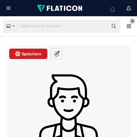
0
Speichern