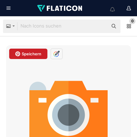
0
Speichern