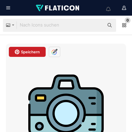
0
Speichern