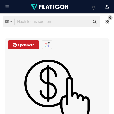
0
Speichern