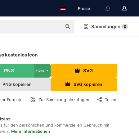
Preise
Sammlungen
0
s kostenlos Icon
PNG
SVG
512px
PNG kopieren
SVG kopieren
hr Formate
Zur Sammlung hinzufügen
Teilen
lizenz
os für den persönlichen und kommerziellen Gebrauch mit
hweis.
Mehr Informationen