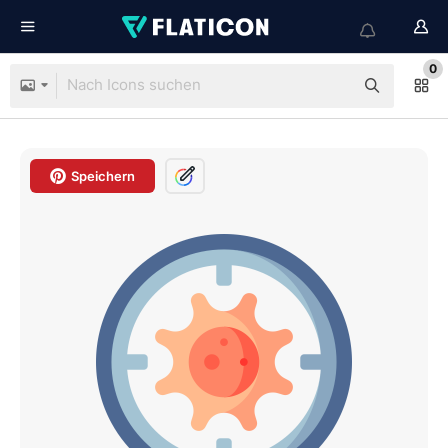
0
Speichern