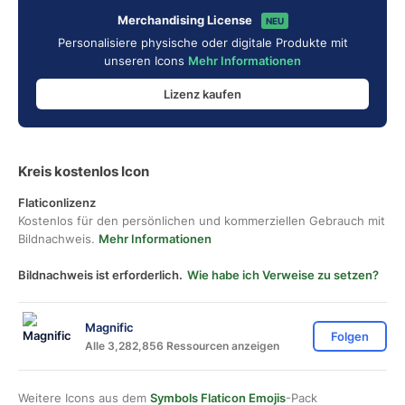
Merchandising License
NEU
Personalisiere physische oder digitale Produkte mit
unseren Icons
Mehr Informationen
Lizenz kaufen
Kreis kostenlos Icon
Flaticonlizenz
Kostenlos für den persönlichen und kommerziellen Gebrauch mit
Bildnachweis.
Mehr Informationen
Bildnachweis ist erforderlich.
Wie habe ich Verweise zu setzen?
Magnific
Folgen
Alle 3,282,856 Ressourcen anzeigen
Weitere Icons aus dem
Symbols Flaticon Emojis
-Pack