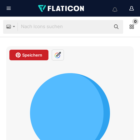
0
Speichern