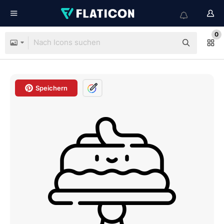
0
Speichern