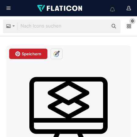
0
Speichern